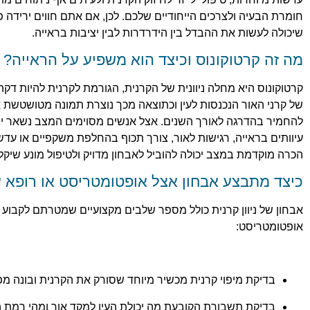
חומרת הבעיה ולצרכים הייחודיים שלכם. לכן, אם אתם חווים ירידה
שיכולה לעשות את ההבדל בין הידרדרות לבין יציבות בראייה.
מה זה קרטוקונוס וכיצד הוא משפיע על הראייה?
קרטוקונוס היא מחלה ניוונית של הקרנית, הגורמת לקרנית להיות דקה 
של קרני האור הנכנסות לעין וכתוצאה מכך נוצרת תמונה מטושטשת א
להחמיר בהדרגה לאורך השנים. אצל אנשים מסוימים המצב נשאר יצ
עיוותים בראייה, רגישות לאור, צורך תכוף בהחלפת משקפיים או עדשו
הכרה מוקדמת במצב יכולה להוביל לאבחון מדויק ולטיפול מונע שיקל
כיצד מתבצע אבחון אצל אופטומטריסט או רופא ע
אבחון של ניוון קרנית כולל מספר שלבים מקצועיים שמטרתם לקבוע 
אופטומטריסט:
בדיקת מיפוי קרנית מכשיר מיוחד שסורק את הקרנית ובונה 
בדיקת תשבורת הקובעת מה יכולת העין למקד אור ומהי רמת ה