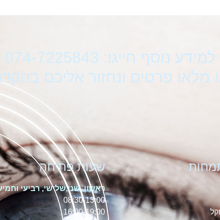
למידע נוסף חייגו: 074-7225843
 מלאו פרטים ונחזור אליכם בהקד
מחות
שעות פתיחה
ראשון, שני,שלישי, רביעי וחמיש
08:30-13:00
קל
16:00-19:00