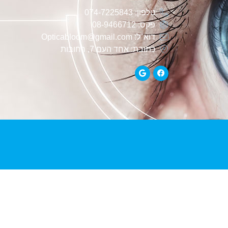
טלפון: 074-7225843
פקס: 08-9466712
דוא"ל: Opticabloom@gmail.com
כתובת: אחד העם 7, רחובות