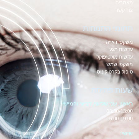
מאמרים
צור קשר
תחומי התמחות
משקפי ראייה
עדשות מגע
עדשות מולטיפוקל
משקפי שמש
טיפול בקרטוקונוס
שעות פתיחה
ראשון, שני,שלישי, רביעי וחמישי
08:30-13:00
16:00-19:00
שישי: