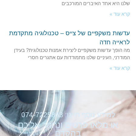
שלנו היא אחד האיברים המורכבים
קרא עוד »
עדשות משקפיים של צייס – טכנולוגיה מתקדמת
לראייה חדה
מה הופך עדשות משקפיים ליצירת אמנות טכנולוגית? בעידן
המודרני, העיניים שלנו מתמודדות עם אתגרים חסרי
קרא עוד »
למידע נוסף חייגו: 074-7225843
או מלאו פרטים ונחזור אליכם
בהקדם