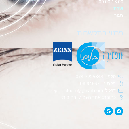
09:00-13:00
שבת:
סגור
פרטי התקשרות
טלפון: 074-7225843
פקס: 08-9466712
דוא"ל: Opticabloom@gmail.com
כתובת: אחד העם 7, רחובות