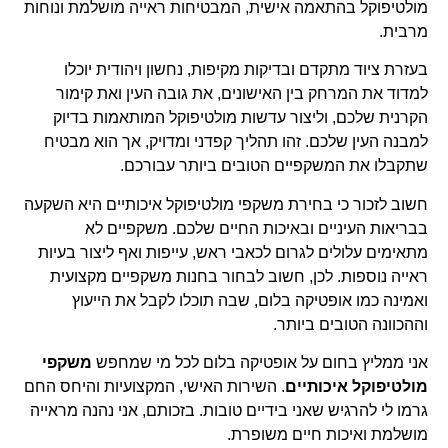
מולטיפוקל בהתאמה אישית, המבטיחות ראייה מושלמת ונוחות
מרבית.
בעזרת ציוד מתקדם ובדיקות מקיפות, נחשון ויהודית יוכלו
למדוד את המרחק בין האישונים, את גובה העין ואת קימור
הקרנית שלכם, וליצור עדשות מולטיפוקל המותאמות בדיוק
למבנה העין שלכם. זהו תהליך קפדני ומדויק, אך הוא מבטיח
שתקבלו את המשקפיים הטובים ביותר עבורכם.
חשוב לזכור כי בחירת משקפי מולטיפוקל איכותיים היא השקעה
בבריאות העיניים ובאיכות החיים שלכם. משקפיים לא
מתאימים עלולים לגרום לכאבי ראש, עייפות ואף ליצור בעיות
ראייה נוספות. לכן, חשוב לבחור בחנות משקפיים מקצועית
ואמינה כמו אופטיקה בלום, שבה תוכלו לקבל את הייעוץ
וההכוונה הטובים ביותר.
אני ממליץ בחום על אופטיקה בלום לכל מי שמחפש
משקפי
מולטיפוקל איכותיים
. השירות האישי, המקצועיות והיחס החם
גרמו לי להרגיש שאני בידיים טובות. בזכותם, אני נהנה מראייה
מושלמת ואיכות חיים משופרת.