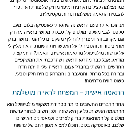
המתאימות ביותר. הם משתמשים בציוד אופטומטרי מתקדם,
כמו מצלמה לצילום הקרנית ומיפוי מדויק של צורת העין, כדי
להבטיח התאמה מושלמת ונוחות מקסימלית.
אני זוכר את הפעם הראשונה שהגעתי לאופטיקה בלום, מעט
סקפטי לגבי משקפי מולטיפוקל. סבלתי מקושי בראייה מרחוק
וגם מקרוב, והייתי צריך להחליף משקפיים כל הזמן. נחשון בדק
אותי ביסודיות והסביר לי על האפשרויות השונות. הוא המליץ לי
על עדשות מולטיפוקל מותאמות אישית, והאמת? הייתי קצת
מודאג. אבל כבר מהרגע הראשון שהרכבתי את המשקפיים
החדשים, הרגשתי בהבדל עצום. הראייה שלי הייתה חדה
וברורה בכל מרחק, והמעבר בין המרחקים היה חלק וטבעי.
פשוט חוויה מדהימה!
התאמה אישית – המפתח לראייה מושלמת
אחד הדברים החשובים ביותר בבחירת משקפי מולטיפוקל הוא
ההתאמה האישית. כל עין היא שונה, ולכן חשוב לבחור עדשות
מולטיפוקל המותאמות בדיוק לצרכים ולמאפיינים האישיים
שלכם. באופטיקה בלום, תוכלו למצוא מגוון רחב של עדשות