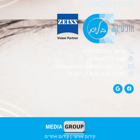
פרטי התקשרות
טלפון: 074-7225843
פקס: 08-9466712
דוא"ל: Opticabloom@gmail.com
כתובת: אחד העם 7, רחובות
קידום אורגני | קידום אתרים