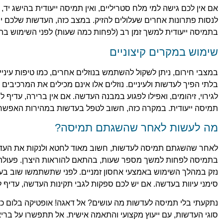
אם אין לכם גישה למי מלח סטריליים, ואין תמיסה ייעודית בהישג יד
לנסות פתרונות אחרים שעלולים להזיק. במצב כזה, העדשות שלכם ית
בתמיסה ייעודית למשך זמן רב (לפחות כמה שעות) לפני השימוש ב
שימוש במקרים קיצוניים
במצבי חירום, ניתן לשקול להשתמש בנוזלים אחרים, כמו טיפות עיניי
בלתי הפיך לעדשות ולעיניים. נוזלים אלו אינם מכילים את המרכיבים
לגירוי, זיהומים, ואפילו לפגוע במבנה העדשה. אם אין ברירה, עדי
תמיסה ייעודית. במקרה כזה, חשוב לטפל בעדשות במהירות האפשרית 
מה לעשות לאחר שהשגתם תמיסה?
לאחר שהשגתם תמיסה לעדשות, חשוב מאוד לחטא ולנקות את העדשו
בתמיסה לפחות למשך מספר שעות, בהתאם להוראות היצרן. פעולה ז
נזק במהלך השימוש באמצעי אחסון זמניים. לפני שתשתמשו שוב בעדש
סימני עיוות בעדשה. אם יש לכם ספקות לגבי תקינות העדשה, עדיף
נתקעתי בלי תמיסה לעדשות מה עושים? אל דאגה! אופטיקה בלום כאן
סוגי העדשות, עם ייעוץ מקצועי והתאמה אישית. אל תתפשרו על בריאו