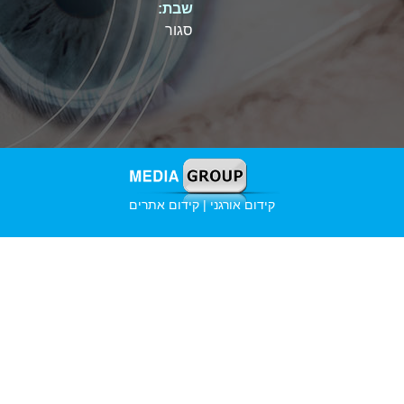
שבת:
סגור
קידום אורגני | קידום אתרים