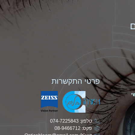
ם
פרטי התקשרות
י
טלפון: 074-7225843
פקס: 08-9466712