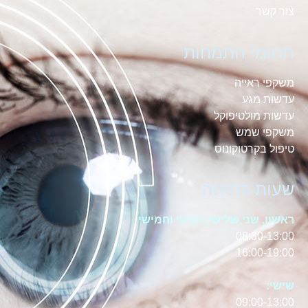
צור קשר
תחומי התמחות
משקפי ראייה
עדשות מגע
עדשות מולטיפוקל
משקפי שמש
טיפול בקרטוקונוס
שעות פתיחה
ראשון, שני,שלישי, רביעי וחמישי
08:30-13:00
16:00-19:00
שישי:
09:00-13:00