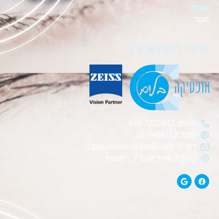
שבת:
סגור
פרטי התקשרות
טלפון: 074-7225843
פקס: 08-9466712
דוא"ל: Opticabloom@gmail.com
כתובת: אחד העם 7, רחובות