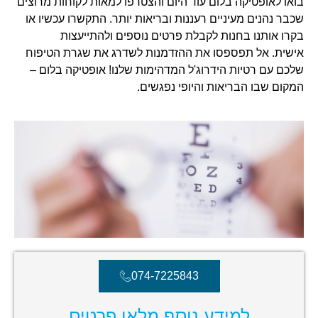
בואו לאופטיקה בלום עוד היום והצטרפו למאות לקוחות מרוצים
שכבר נהנים מעיניים רעננות ובריאות יותר. התקשרו עכשיו או
בקרו אותנו בחנות לקבלת פרטים נוספים ולהתייעצות
אישית. אל תפספסו את ההזדמנות לשדרג את שגרת הטיפוח
שלכם עם רטיות הידרוג'ל המדהימות שלנו! אופטיקה בלום –
המקום שבו הבריאות והיופי נפגשים.
074-7225843
למידע נוסף מלאו פרטים