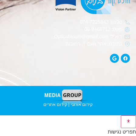
טלפון: 074-7225843
פקס: 08-9466712
דוא"ל: Opticabloom@gmail.com
כתובת: אחד העם 7, רחובות
קידום אורגני | קידום אתרים
תפריט נגישות