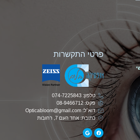
פרטי התקשרות
י
טלפון: 074-7225843
פקס: 08-9466712
דוא"ל: Opticabloom@gmail.com
כתובת: אחד העם 7, רחובות