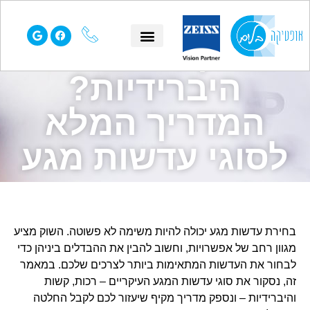
עדשות מגע רכות,
קשות או
הסיפור שלנו
עמוד הבית
שאלות נפוצות
תחומי התמחות
היברידיות?
המדריך המלא
לסוגי עדשות מגע
בחירת עדשות מגע יכולה להיות משימה לא פשוטה. השוק מציע
מגוון רחב של אפשרויות, וחשוב להבין את ההבדלים ביניהן כדי
לבחור את העדשות המתאימות ביותר לצרכים שלכם. במאמר
זה, נסקור את סוגי עדשות המגע העיקריים – רכות, קשות
והיברידיות – ונספק מדריך מקיף שיעזור לכם לקבל החלטה