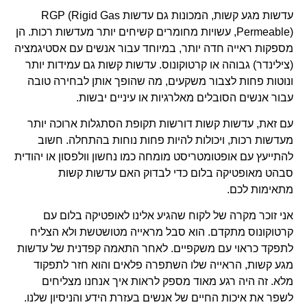
עדשות מגע קשות, המכונות גם עדשות RGP (Rigid Gas
Permeable), עשויות מחומרים קשיחים יותר מעדשות רכות. הן
מספקות ראייה חדה יותר, במיוחד עבור אנשים עם אסטיגמציה
(צילינדר) גבוהה או קרטוקונוס. עדשות קשות גם עמידות יותר
ונוטות פחות לצבור משקעים, מה שהופך אותן לבחירה טובה
עבור אנשים הסובלים מאלרגיות או עיניים יבשות.
עם זאת, עדשות קשות דורשות תקופת הסתגלות ארוכה יותר
מעדשות רכות, ויכולות להיות פחות נוחות בהתחלה. חשוב
להתייעץ עם אופטומטריסט מומחה כמו נחשון וולפסון או יהודית
סבהט מאופטיקה בלום כדי לבדוק האם עדשות קשות
מתאימות לכם.
אני זוכר מקרה של לקוח שהגיע אלינו לאופטיקה בלום עם
קרטוקונוס מתקדם. הוא סבל מראייה מטושטשת ולא הצליח
לתפקד כראוי עם משקפיים. לאחר התאמה קפדנית של עדשות
מגע קשות, הראייה שלו השתפרה פלאים והוא חזר לתפקוד
מלא. זה היה רגע מאוד מספק לראות איך אנחנו מצליחים
לשפר את איכות החיים של אנשים בעזרת הידע והניסיון שלנו.